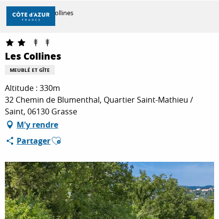
Aller
Accueil
Les Collines
au
contenu
principal
DÉCOUVRIR
Les Collines
MEUBLÉ ET GÎTE
À FAIRE
Altitude : 330m
32 Chemin de Blumenthal, Quartier Saint-Mathieu /
Saint, 06130 Grasse
SÉJOURNER
M'y rendre
Ajouter aux favoris
Partager