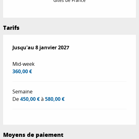
Gîtes de France
Tarifs
Du
Jusqu'au
20 décembre 2025
8 janvier 2027
au
8 janvier 2027
Mid-week
360,00 €
Semaine
De
450,00 €
à
580,00 €
Moyens de paiement