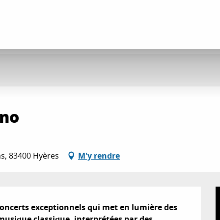
ino
s, 83400 Hyères
M'y rendre
concerts exceptionnels qui met en lumière des 
sique classique, interprétées par des 