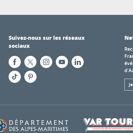
Suivez-nous sur les réseaux
Ne
sociaux
Rec
Fra
évé
d'A
J