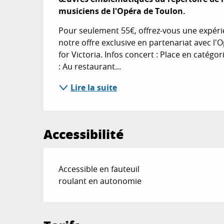
musiciens de l'Opéra de Toulon.
Pour seulement 55€, offrez-vous une expér
notre offre exclusive en partenariat avec l'O
for Victoria. Infos concert : Place en catégo
: Au restaurant...
Lire la suite
Accessibilité
Accessible en fauteuil
roulant en autonomie