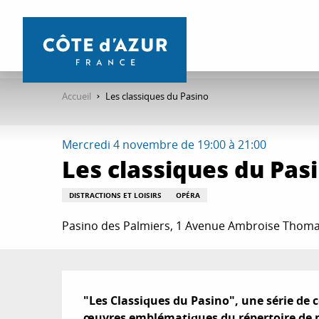
Aller
au
contenu
principal
Accueil
Les classiques du Pasino
Mercredi 4 novembre de 19:00 à 21:00
Les classiques du Pas
DISTRACTIONS ET LOISIRS
OPÉRA
Pasino des Palmiers, 1 Avenue Ambroise Thoma
Description
"Les Classiques du Pasino", une série de 
œuvres emblématiques du répertoire de mu