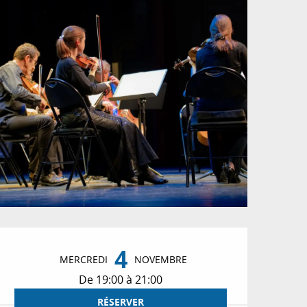
Ouverture et coordon
4
MERCREDI
NOVEMBRE
De 19:00 à 21:00
RÉSERVER