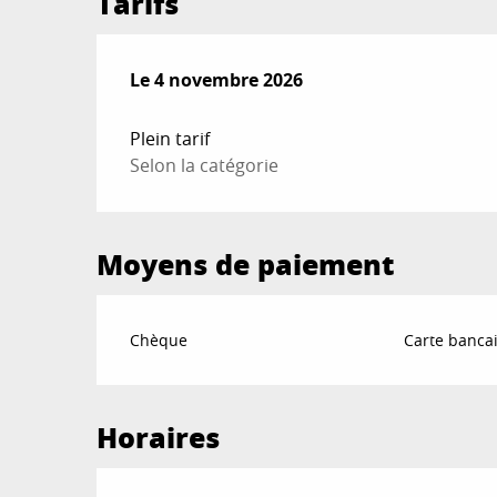
Tarifs
Le
Le
4 novembre 2026
4 novembre 2026
Plein tarif
Selon la catégorie
Moyens de paiement
Chèque
Carte bancai
Horaires