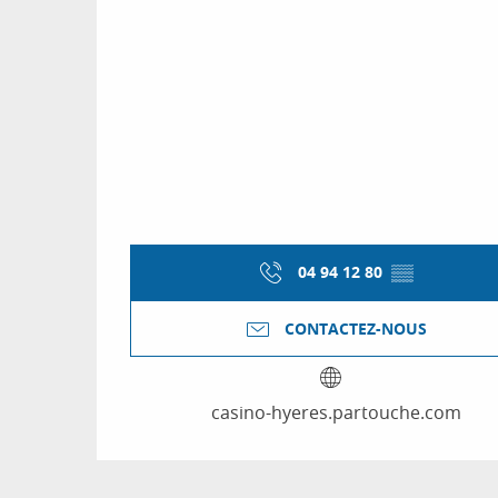
04 94 12 80
▒▒
CONTACTEZ-NOUS
casino-hyeres.partouche.com