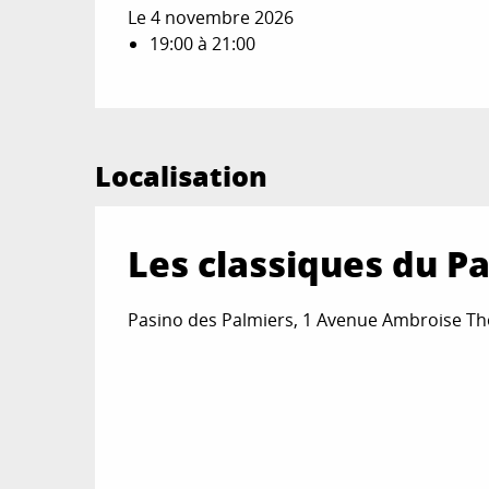
Le 4 novembre 2026
19:00 à 21:00
Localisation
Les classiques du P
Pasino des Palmiers, 1 Avenue Ambroise T