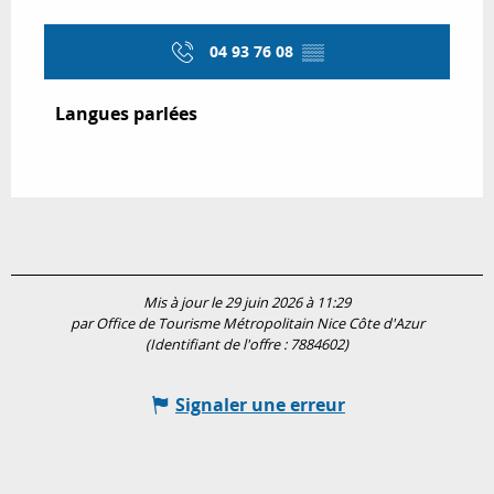
04 93 76 08
▒▒
Langues parlées
Langues parlées
Mis à jour le 29 juin 2026 à 11:29
par Office de Tourisme Métropolitain Nice Côte d'Azur
(Identifiant de l'offre :
7884602
)
Signaler une erreur