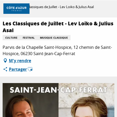
Aller
Accueil
Les Classiques de Juillet - Lev Loiko & Julius Asal
au
contenu
principal
Les Classiques de Juillet - Lev Loiko & Julius
DÉCOUVRIR
Asal
CULTURE
FESTIVAL
MUSIQUE CLASSIQUE
À FAIRE
Parvis de la Chapelle Saint-Hospice, 12 chemin de Saint-
Hospice, 06230 Saint-Jean-Cap-Ferrat
M'y rendre
SÉJOURNER
Ajouter aux favoris
Partager