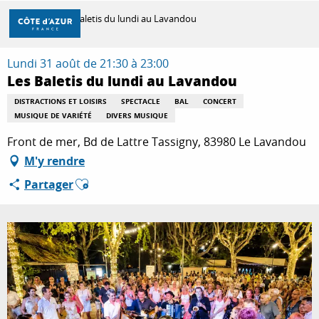
Aller
Accueil
Les Baletis du lundi au Lavandou
au
contenu
principal
Lundi 31 août de 21:30 à 23:00
DÉCOUVRIR
Les Baletis du lundi au Lavandou
DISTRACTIONS ET LOISIRS
SPECTACLE
BAL
CONCERT
MUSIQUE DE VARIÉTÉ
DIVERS MUSIQUE
À FAIRE
Front de mer, Bd de Lattre Tassigny, 83980 Le Lavandou
M'y rendre
SÉJOURNER
Ajouter aux favoris
Partager