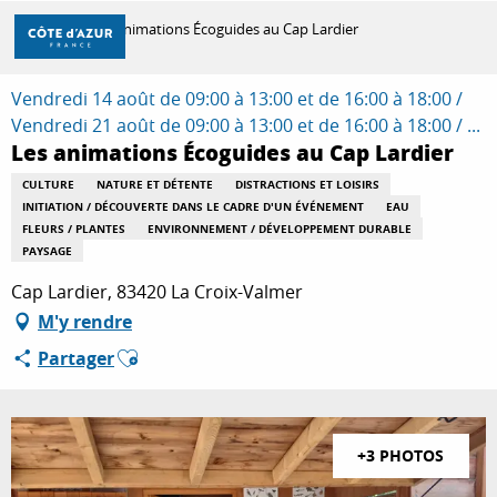
Aller
Accueil
Les animations Écoguides au Cap Lardier
au
contenu
principal
Vendredi 14 août de 09:00 à 13:00 et de 16:00 à 18:00 /
DÉCOUVRIR
Vendredi 21 août de 09:00 à 13:00 et de 16:00 à 18:00 / ...
Les animations Écoguides au Cap Lardier
À FAIRE
CULTURE
NATURE ET DÉTENTE
DISTRACTIONS ET LOISIRS
INITIATION / DÉCOUVERTE DANS LE CADRE D'UN ÉVÉNEMENT
EAU
FLEURS / PLANTES
ENVIRONNEMENT / DÉVELOPPEMENT DURABLE
PAYSAGE
SÉJOURNER
Cap Lardier, 83420 La Croix-Valmer
M'y rendre
Ajouter aux favoris
Partager
+3 PHOTOS