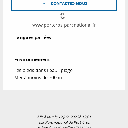
CONTACTEZ-NOUS
www.portcros-parcnational.fr
Langues parlées
Langues parlées
Environnement
Environnement
Les pieds dans l'eau : plage
Mer à moins de 300 m
Mis à jour le 12 juin 2026 à 19:01
par Parc national de Port-Cros
(Identifiant de l'offre :
7838994
)