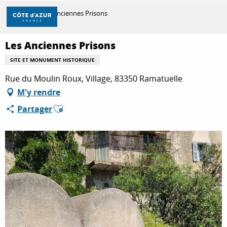
Aller
Accueil
Les Anciennes Prisons
au
contenu
principal
Les Anciennes Prisons
DÉCOUVRIR
SITE ET MONUMENT HISTORIQUE
Rue du Moulin Roux, Village, 83350 Ramatuelle
À FAIRE
M'y rendre
Ajouter aux favoris
Partager
SÉJOURNER