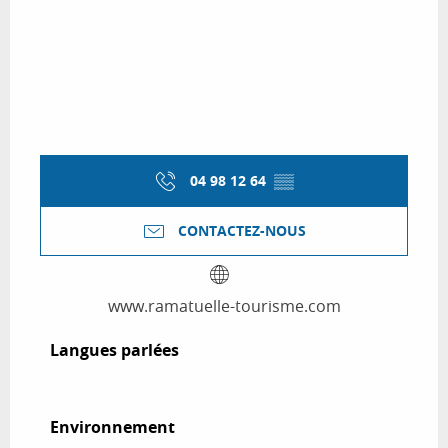
04 98 12 64
▒▒
CONTACTEZ-NOUS
www.ramatuelle-tourisme.com
Langues parlées
Langues parlées
Environnement
Environnement