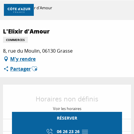
Aller
Accueil
L'Elixir d'Amour
au
contenu
principal
Partenaire Marque CAF
DÉCOUVRIR
L'Elixir d'Amour
COMMERCES
8, rue du Moulin, 06130 Grasse
À FAIRE
M'y rendre
Ajouter aux favoris
Partager
SÉJOURNER
Ouverture et coordonnées
Horaires non définis
Voir les horaires
RÉSERVER
06 26 23 26
▒▒