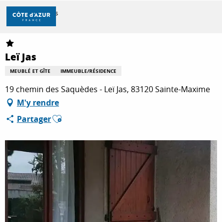
Aller
Accueil
Leï Jas
au
contenu
principal
DÉCOUVRIR
Leï Jas
MEUBLÉ ET GÎTE
IMMEUBLE/RÉSIDENCE
À FAIRE
19 chemin des Saquèdes - Leï Jas, 83120 Sainte-Maxime
M'y rendre
Ajouter aux favoris
Partager
SÉJOURNER