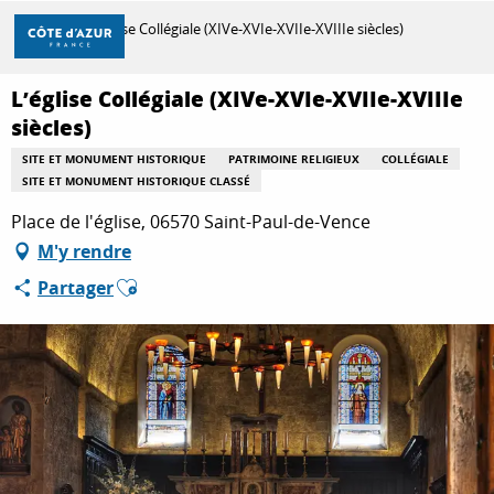
Aller
Accueil
L’église Collégiale (XIVe-XVIe-XVIIe-XVIIIe siècles)
au
contenu
principal
L’église Collégiale (XIVe-XVIe-XVIIe-XVIIIe
DÉCOUVRIR
siècles)
SITE ET MONUMENT HISTORIQUE
PATRIMOINE RELIGIEUX
COLLÉGIALE
SITE ET MONUMENT HISTORIQUE CLASSÉ
À FAIRE
Place de l'église, 06570 Saint-Paul-de-Vence
M'y rendre
SÉJOURNER
Ajouter aux favoris
Partager