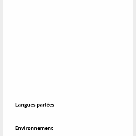
Langues parlées
Langues parlées
Environnement
Environnement