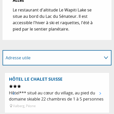
Accès
Accès
Le restaurant d'altitude Le Wapiti Lake se
situe au bord du Lac du Sénateur. Il est
accessible l'hiver à ski et raquettes, l'été à
pied par le sentier planétaire.
Adresse utile
Coups de cœur / incontournables
Réservable
HÔTEL LE CHALET SUISSE
Hôtel*** situé au cœur du village, au pied du
domaine skiable 22 chambres de 1 à 5 personnes
Valberg, Péone