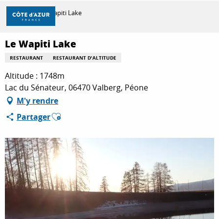
Aller
Accueil
Le Wapiti Lake
au
contenu
principal
Le Wapiti Lake
DÉCOUVRIR
RESTAURANT
RESTAURANT D'ALTITUDE
Altitude : 1748m
À FAIRE
Lac du Sénateur, 06470 Valberg, Péone
M'y rendre
Ajouter aux favoris
Partager
SÉJOURNER