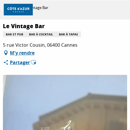
Aller
Accueil
Le Vintage Bar
au
contenu
principal
Le Vintage Bar
DÉCOUVRIR
BAR ET PUB
BAR À COCKTAIL
BAR À TAPAS
5 rue Victor Cousin, 06400 Cannes
À FAIRE
M'y rendre
Ajouter aux favoris
Partager
SÉJOURNER