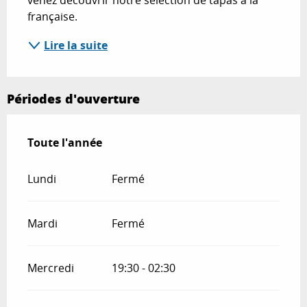
venez découvrir notre sélection de tapas à la 
française.
Lire la suite
Périodes d'ouverture
Toute l'année
Toute l'année
Lundi
Fermé
Mardi
Fermé
Mercredi
19:30 - 02:30