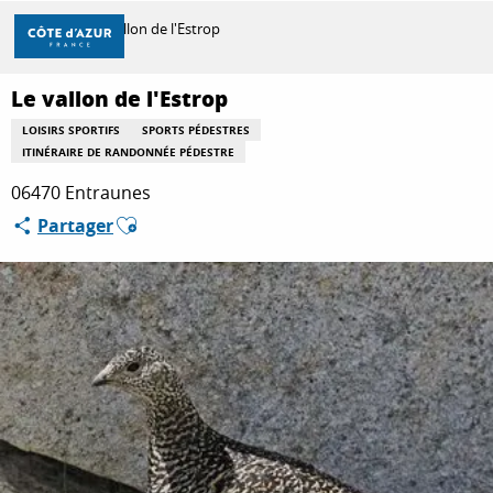
Aller
Accueil
Le vallon de l'Estrop
au
contenu
principal
Le vallon de l'Estrop
DÉCOUVRIR
LOISIRS SPORTIFS
SPORTS PÉDESTRES
ITINÉRAIRE DE RANDONNÉE PÉDESTRE
À FAIRE
06470 Entraunes
Ajouter aux favoris
Partager
SÉJOURNER