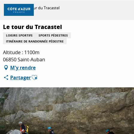
Aller
Accueil
Le tour du Tracastel
au
contenu
principal
Le tour du Tracastel
DÉCOUVRIR
LOISIRS SPORTIFS
SPORTS PÉDESTRES
ITINÉRAIRE DE RANDONNÉE PÉDESTRE
À FAIRE
Altitude : 1100m
06850 Saint-Auban
M'y rendre
SÉJOURNER
Ajouter aux favoris
Partager