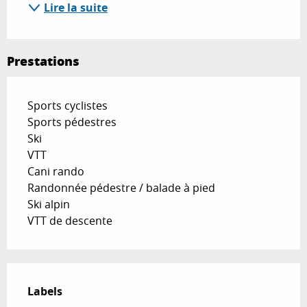
Lire la suite
Prestations
Sports cyclistes
Sports pédestres
Ski
VTT
Cani rando
Randonnée pédestre / balade à pied
Ski alpin
VTT de descente
Offres de prestations
Labels
Labels