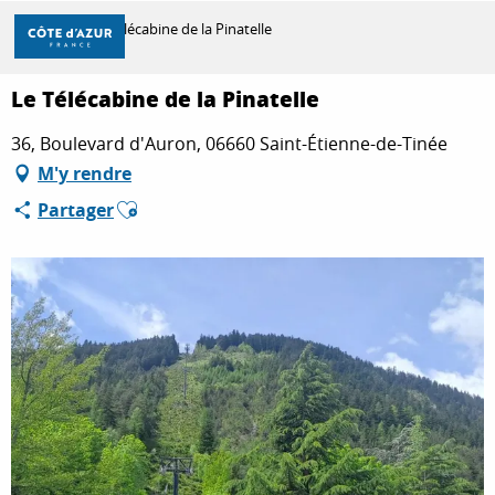
Aller
Accueil
Le Télécabine de la Pinatelle
au
contenu
principal
Le Télécabine de la Pinatelle
DÉCOUVRIR
36, Boulevard d'Auron, 06660 Saint-Étienne-de-Tinée
M'y rendre
À FAIRE
Ajouter aux favoris
Partager
SÉJOURNER