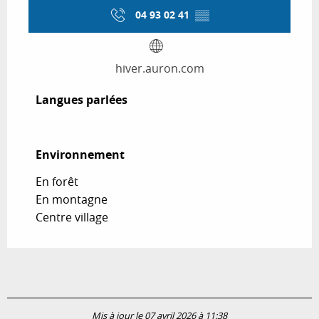
04 93 02 41
▒▒
hiver.auron.com
Langues parlées
Langues parlées
Environnement
Environnement
En forêt
En montagne
Centre village
Mis à jour le 07 avril 2026 à 11:38