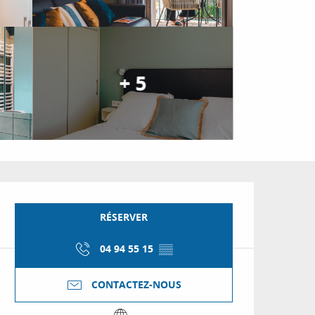
+ 5
Ouverture et coordon
RÉSERVER
04 94 55 15
▒▒
CONTACTEZ-NOUS