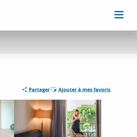
FR
Accessibilité
Recherche
Voir les favoris
Ajouter aux favoris
Partager
Ajouter à mes favoris