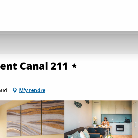
ent Canal 211
aud
M'y rendre