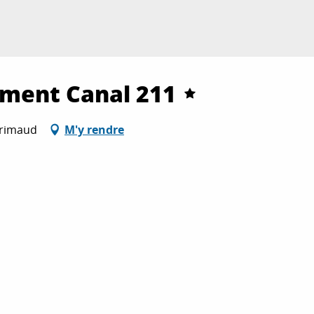
ement Canal 211
Grimaud
M'y rendre