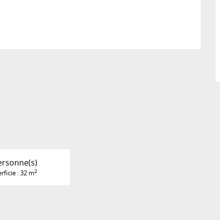
ersonne(s)
2
rficie : 32 m