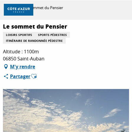
Aller
Accueil
Le sommet du Pensier
au
contenu
principal
Le sommet du Pensier
DÉCOUVRIR
LOISIRS SPORTIFS
SPORTS PÉDESTRES
ITINÉRAIRE DE RANDONNÉE PÉDESTRE
À FAIRE
Altitude : 1100m
06850 Saint-Auban
M'y rendre
SÉJOURNER
Ajouter aux favoris
Partager