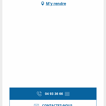
M'y rendre
04 93 36 66
▒▒
CONTACTEZ-NOUS