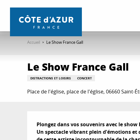
Aller
au
contenu
principal
Accueil
Le Show France Gall
Le Show France Gall
DISTRACTIONS ET LOISIRS
CONCERT
Place de l'église, place de l'église, 06660 Saint-
Description
Plongez dans vos souvenirs avec le show Fr
Un spectacle vibrant plein d'émotions et d
de cette artiste incontournable de la cha