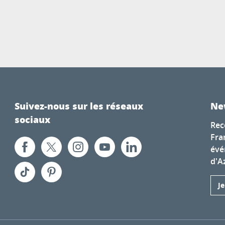
Suivez-nous sur les réseaux
Ne
sociaux
Rec
Fra
évé
d'A
J