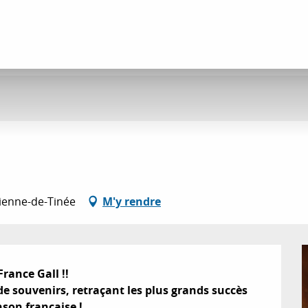
Étienne-de-Tinée
M'y rendre
ance Gall !!

e souvenirs, retraçant les plus grands succès 
nson française !