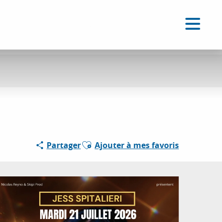
FR
Accessibilité
Recherche
Voir les favoris
Ajouter aux favoris
Partager
Ajouter à mes favoris