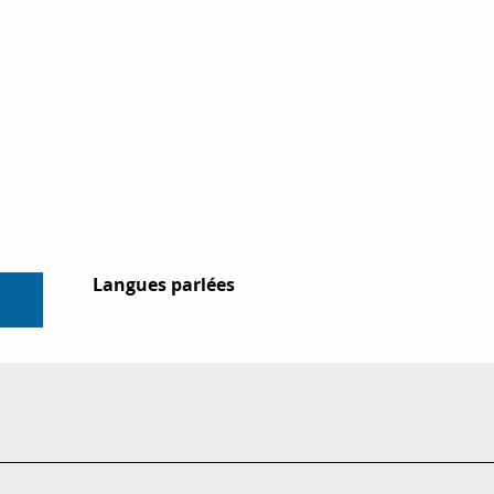
Langues parlées
Langues parlées