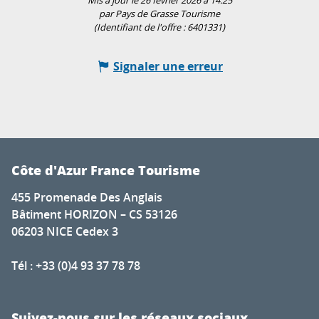
Mis à jour le 26 février 2026 à 14:25
par Pays de Grasse Tourisme
(Identifiant de l'offre :
6401331
)
Signaler une erreur
Côte d'Azur France Tourisme
455 Promenade Des Anglais
Bâtiment HORIZON – CS 53126
06203 NICE Cedex 3
Tél : +33 (0)4 93 37 78 78
Suivez-nous sur les réseaux sociaux