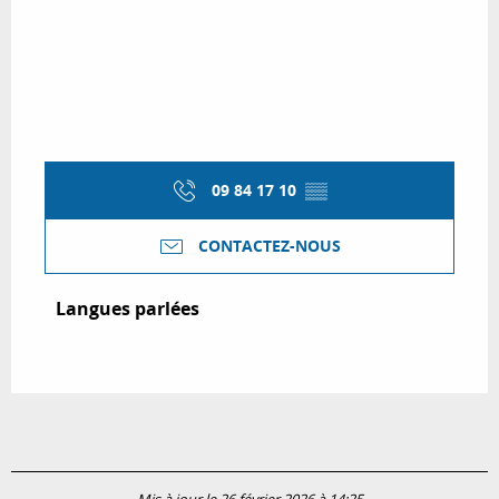
09 84 17 10
▒▒
CONTACTEZ-NOUS
Langues parlées
Langues parlées