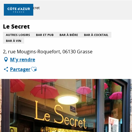
Aller
Accueil
Le Secret
au
contenu
principal
Le Secret
DÉCOUVRIR
AUTRES LOISIRS
BAR ET PUB
BAR À BIÈRE
BAR À COCKTAIL
BAR À VIN
À FAIRE
2, rue Mougins-Roquefort, 06130 Grasse
M'y rendre
Ajouter aux favoris
Partager
SÉJOURNER