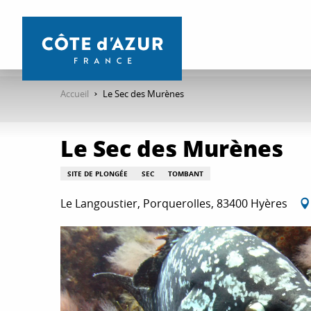
Aller
au
contenu
principal
Accueil
Le Sec des Murènes
Le Sec des Murènes
SITE DE PLONGÉE
SEC
TOMBANT
Le Langoustier, Porquerolles, 83400 Hyères