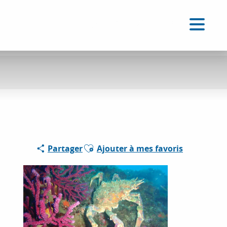
FR
Accessibilité
Recherche
Voir les favoris
Ajouter aux favoris
Partager
Ajouter à mes favoris