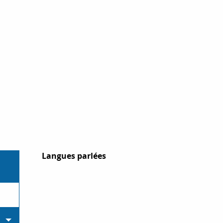
Langues parlées
Langues parlées