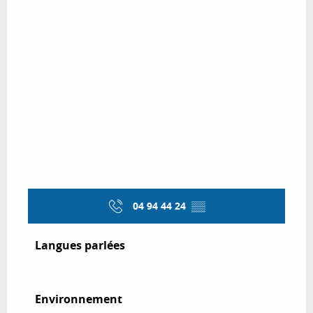
04 94 44 24
▒▒
Langues parlées
Langues parlées
Environnement
Environnement