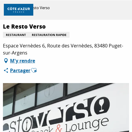
Aller
Accueil
Le Resto Verso
au
contenu
principal
Le Resto Verso
DÉCOUVRIR
RESTAURANT
RESTAURATION RAPIDE
Espace Vernèdes 6, Route des Vernèdes, 83480 Puget-
À FAIRE
sur-Argens
M'y rendre
Ajouter aux favoris
Partager
SÉJOURNER