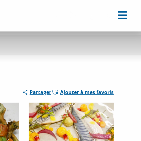
FR
Accessibilité
Recherche
Voir les favoris
Ajouter aux favoris
Partager
Ajouter à mes favoris