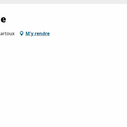
de
Sartoux
M'y rendre