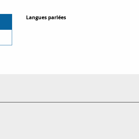
Langues parlées
Langues parlées