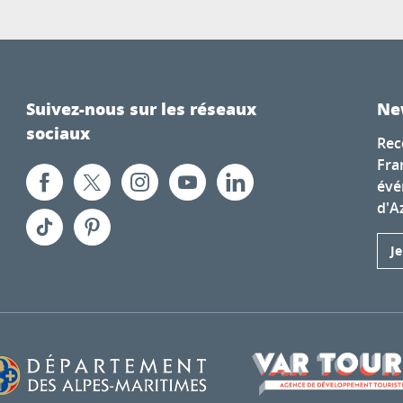
Suivez-nous sur les réseaux
Ne
sociaux
Rec
Fra
évé
d'A
J