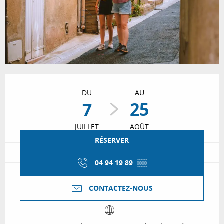
Ouverture et coordonnées
DU
AU
7
25
JUILLET
AOÛT
RÉSERVER
04 94 19 89
▒▒
CONTACTEZ-NOUS