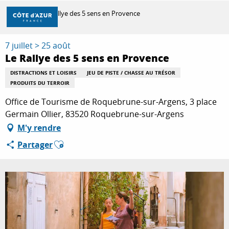
Aller
Accueil
Le Rallye des 5 sens en Provence
au
contenu
principal
7 juillet > 25 août
DÉCOUVRIR
Le Rallye des 5 sens en Provence
DISTRACTIONS ET LOISIRS
JEU DE PISTE / CHASSE AU TRÉSOR
PRODUITS DU TERROIR
À FAIRE
Office de Tourisme de Roquebrune-sur-Argens, 3 place
Germain Ollier, 83520 Roquebrune-sur-Argens
SÉJOURNER
M'y rendre
Ajouter aux favoris
Partager