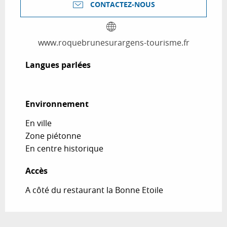
CONTACTEZ-NOUS
www.roquebrunesurargens-tourisme.fr
Langues parlées
Langues parlées
Environnement
Environnement
En ville
Zone piétonne
En centre historique
Accès
Accès
A côté du restaurant la Bonne Etoile