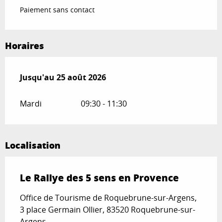
Paiement sans contact
Horaires
Du
Jusqu'au
7 juillet 2026
25 août 2026
au
25 août 2026
Mardi
09:30 - 11:30
Localisation
Le Rallye des 5 sens en Provence
Office de Tourisme de Roquebrune-sur-Argens,
3 place Germain Ollier, 83520 Roquebrune-sur-
Argens