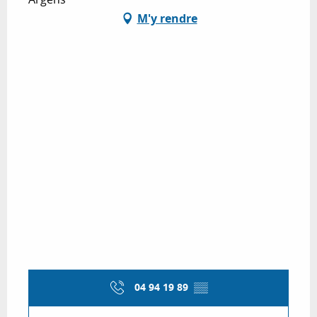
M'y rendre
04 94 19 89
▒▒