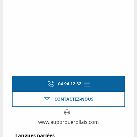
04 94 12 32
▒▒
CONTACTEZ-NOUS
www.auporquerollais.com
Langues parlées
Langues parlées