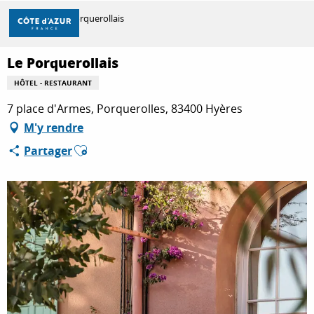
Aller
Accueil
Le Porquerollais
au
contenu
principal
Le Porquerollais
DÉCOUVRIR
HÔTEL - RESTAURANT
7 place d'Armes, Porquerolles, 83400 Hyères
À FAIRE
M'y rendre
Ajouter aux favoris
Partager
SÉJOURNER