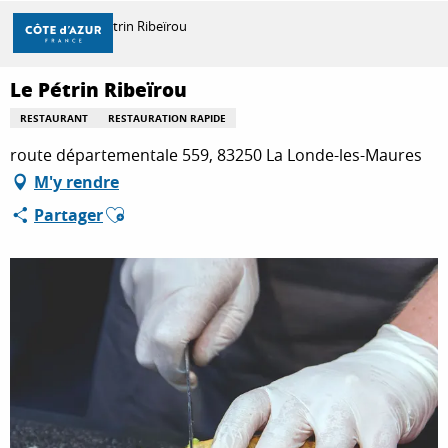
Aller
Accueil
Le Pétrin Ribeïrou
au
contenu
principal
Le Pétrin Ribeïrou
DÉCOUVRIR
RESTAURANT
RESTAURATION RAPIDE
route départementale 559, 83250 La Londe-les-Maures
À FAIRE
M'y rendre
Ajouter aux favoris
Partager
SÉJOURNER