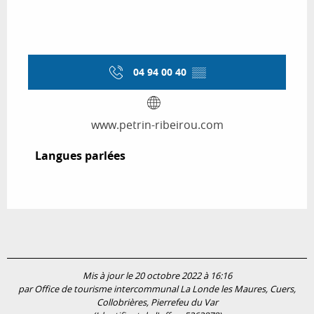
04 94 00 40
▒▒
www.petrin-ribeirou.com
Langues parlées
Langues parlées
Mis à jour le 20 octobre 2022 à 16:16
par Office de tourisme intercommunal La Londe les Maures, Cuers,
Collobrières, Pierrefeu du Var