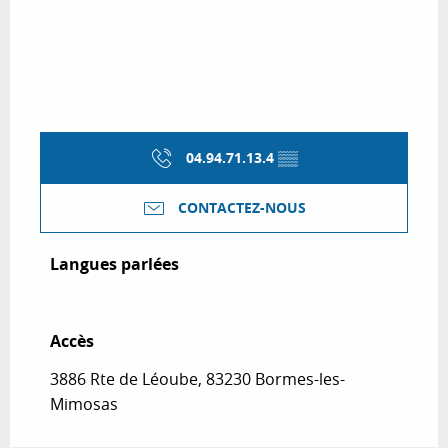
04.94.71.13.4
▒▒
CONTACTEZ-NOUS
Langues parlées
Langues parlées
Accès
Accès
3886 Rte de Léoube, 83230 Bormes-les-
Mimosas