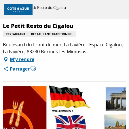
Aller
Accueil
Le Petit Resto du Cigalou
au
contenu
principal
Le Petit Resto du Cigalou
DÉCOUVRIR
RESTAURANT
RESTAURANT TRADITIONNEL
Boulevard du Front de mer, La Favière - Espace Cigalou,
À FAIRE
La Favière, 83230 Bormes-les-Mimosas
M'y rendre
Ajouter aux favoris
Partager
SÉJOURNER