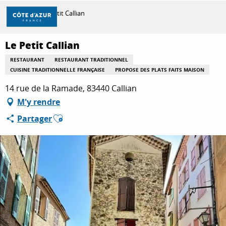
Aller
Accueil
Le Petit Callian
au
contenu
principal
Le Petit Callian
DÉCOUVRIR
RESTAURANT
RESTAURANT TRADITIONNEL
CUISINE TRADITIONNELLE FRANÇAISE
PROPOSE DES PLATS FAITS MAISON
À FAIRE
14 rue de la Ramade, 83440 Callian
M'y rendre
Ajouter aux favoris
Partager
SÉJOURNER