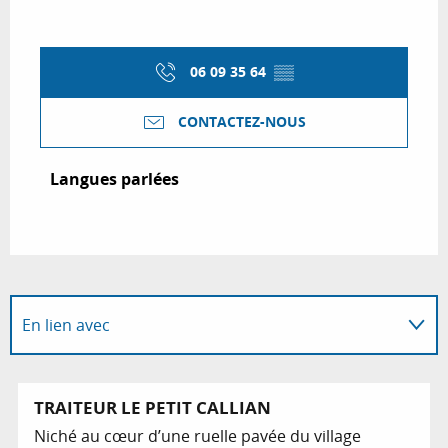
06 09 35 64
▒▒
CONTACTEZ-NOUS
Langues parlées
Langues parlées
En lien avec
Est situé(e) dans...
TRAITEUR LE PETIT CALLIAN
Niché au cœur d’une ruelle pavée du village
Sur place