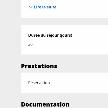
Lire la suite
Durée du séjour (jours)
Durée du séjour (jours)
30
Prestations
Réservation
Documentation