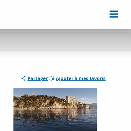
FR
Accessibilité
Recherche
Voir les favoris
Ajouter aux favoris
Partager
Ajouter à mes favoris