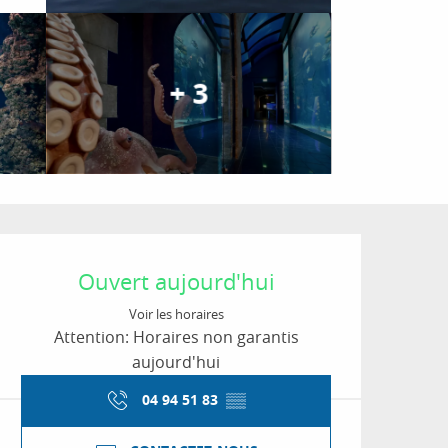
+ 3
Ouverture et coordon
Ouvert aujourd'hui
Voir les horaires
Attention: Horaires non garantis
aujourd'hui
04 94 51 83
▒▒