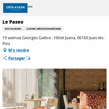
Aller
Accueil
Le Paseo
au
contenu
principal
Le Paseo
DÉCOUVRIR
RESTAURANT
CUISINE MÉDITERRANÉENNE
19 avenue Georges Gallice - Hôtel Juana, 06160 Juan-les-
À FAIRE
Pins
M'y rendre
Ajouter aux favoris
Partager
SÉJOURNER