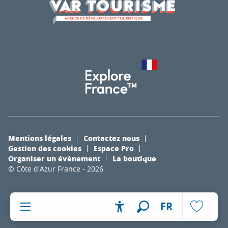
Mentions légales
Contactez nous
Gestion des cookies
Espace Pro
Organiser un évènement
La boutique
© Côte d'Azur France - 2026
FR
Accessibilité
Recherche
Voir les fa