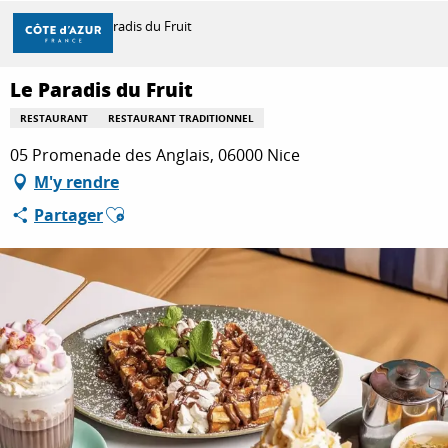
Aller
Accueil
Le Paradis du Fruit
au
contenu
principal
Le Paradis du Fruit
DÉCOUVRIR
RESTAURANT
RESTAURANT TRADITIONNEL
05 Promenade des Anglais, 06000 Nice
À FAIRE
M'y rendre
Ajouter aux favoris
Partager
SÉJOURNER