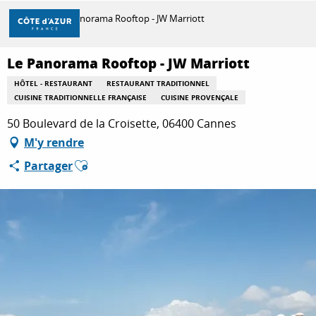
Aller
Accueil
Le Panorama Rooftop - JW Marriott
au
contenu
principal
Le Panorama Rooftop - JW Marriott
DÉCOUVRIR
HÔTEL - RESTAURANT
RESTAURANT TRADITIONNEL
CUISINE TRADITIONNELLE FRANÇAISE
CUISINE PROVENÇALE
À FAIRE
50 Boulevard de la Croisette, 06400 Cannes
M'y rendre
Ajouter aux favoris
Partager
SÉJOURNER