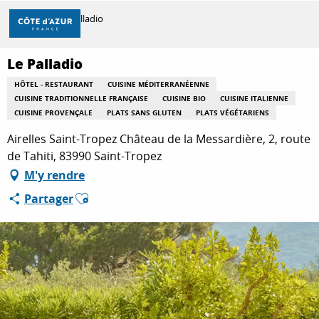
Aller
Accueil
Le Palladio
au
contenu
principal
Le Palladio
DÉCOUVRIR
HÔTEL - RESTAURANT
CUISINE MÉDITERRANÉENNE
CUISINE TRADITIONNELLE FRANÇAISE
CUISINE BIO
CUISINE ITALIENNE
CUISINE PROVENÇALE
PLATS SANS GLUTEN
PLATS VÉGÉTARIENS
À FAIRE
Airelles Saint-Tropez Château de la Messardière, 2, route
de Tahiti, 83990 Saint-Tropez
M'y rendre
SÉJOURNER
Ajouter aux favoris
Partager