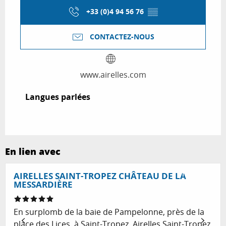
+33 (0)4 94 56 76
▒▒
CONTACTEZ-NOUS
www.airelles.com
Langues parlées
Langues parlées
En lien avec
Réservable
AIRELLES SAINT-TROPEZ CHÂTEAU DE LA
MESSARDIÈRE
En surplomb de la baie de Pampelonne, près de la
place des Lices, à Saint-Tropez, Airelles Saint-Tropez,