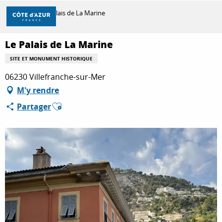
Aller
Accueil
Le Palais de La Marine
au
contenu
principal
Le Palais de La Marine
DÉCOUVRIR
SITE ET MONUMENT HISTORIQUE
06230 Villefranche-sur-Mer
À FAIRE
M'y rendre
Ajouter aux favoris
Partager
SÉJOURNER