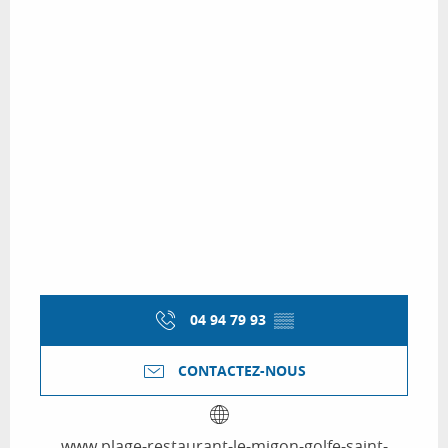
04 94 79 93
▒▒
CONTACTEZ-NOUS
www.plage-restaurant-le-migon-golfe-saint-