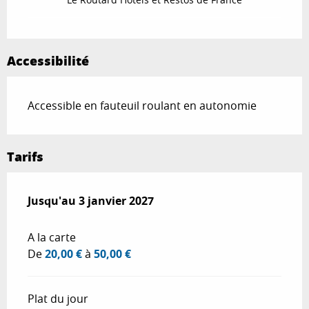
Accessibilité
Accessible en fauteuil roulant en autonomie
Tarifs
Du
Jusqu'au
5 avril 2026
3 janvier 2027
au
3 janvier 2027
A la carte
De
20,00 €
à
50,00 €
Plat du jour