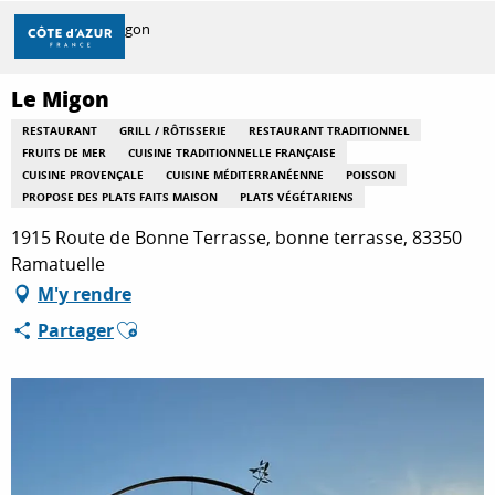
Aller
Accueil
Le Migon
au
contenu
principal
Le Migon
DÉCOUVRIR
RESTAURANT
GRILL / RÔTISSERIE
RESTAURANT TRADITIONNEL
FRUITS DE MER
CUISINE TRADITIONNELLE FRANÇAISE
CUISINE PROVENÇALE
CUISINE MÉDITERRANÉENNE
POISSON
À FAIRE
PROPOSE DES PLATS FAITS MAISON
PLATS VÉGÉTARIENS
1915 Route de Bonne Terrasse, bonne terrasse, 83350
Ramatuelle
SÉJOURNER
M'y rendre
Ajouter aux favoris
Partager