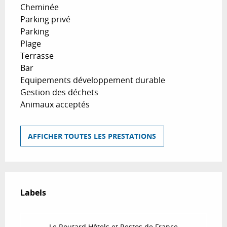
Cheminée
Parking privé
Parking
Plage
Terrasse
Bar
Equipements développement durable
Gestion des déchets
Animaux acceptés
AFFICHER TOUTES LES PRESTATIONS
Offres de prestations
Labels
Labels
Le Routard Hôtels et Restos de France