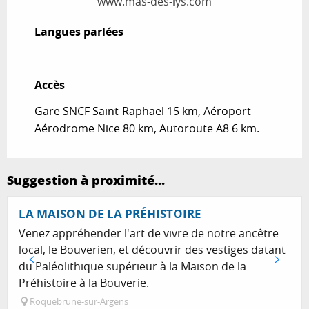
www.mas-des-lys.com
Langues parlées
Langues parlées
Accès
Accès
Gare SNCF Saint-Raphaël 15 km, Aéroport
Aérodrome Nice 80 km, Autoroute A8 6 km.
Suggestion à proximité...
LA MAISON DE LA PRÉHISTOIRE
Venez appréhender l'art de vivre de notre ancêtre
local, le Bouverien, et découvrir des vestiges datant
du Paléolithique supérieur à la Maison de la
Préhistoire à la Bouverie.
Roquebrune-sur-Argens