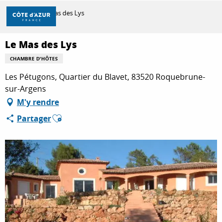
Aller
Accueil
Le Mas des Lys
au
contenu
principal
Le Mas des Lys
DÉCOUVRIR
CHAMBRE D'HÔTES
Les Pétugons, Quartier du Blavet, 83520 Roquebrune-
À FAIRE
sur-Argens
M'y rendre
Ajouter aux favoris
Partager
SÉJOURNER