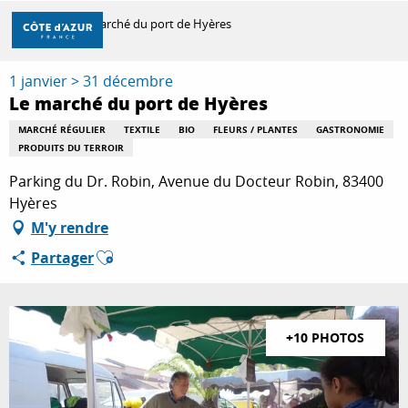
Aller
Accueil
Le marché du port de Hyères
au
contenu
principal
1 janvier > 31 décembre
DÉCOUVRIR
Le marché du port de Hyères
MARCHÉ RÉGULIER
TEXTILE
BIO
FLEURS / PLANTES
GASTRONOMIE
PRODUITS DU TERROIR
À FAIRE
Parking du Dr. Robin, Avenue du Docteur Robin, 83400
Hyères
SÉJOURNER
M'y rendre
Ajouter aux favoris
Partager
+10 PHOTOS