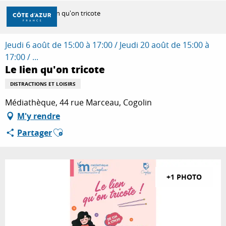
Aller
Accueil
Le lien qu'on tricote
au
contenu
principal
Jeudi 6 août de 15:00 à 17:00 / Jeudi 20 août de 15:00 à
DÉCOUVRIR
17:00 / ...
Le lien qu'on tricote
À FAIRE
DISTRACTIONS ET LOISIRS
Médiathèque, 44 rue Marceau, Cogolin
M'y rendre
SÉJOURNER
Ajouter aux favoris
Partager
+1 PHOTO