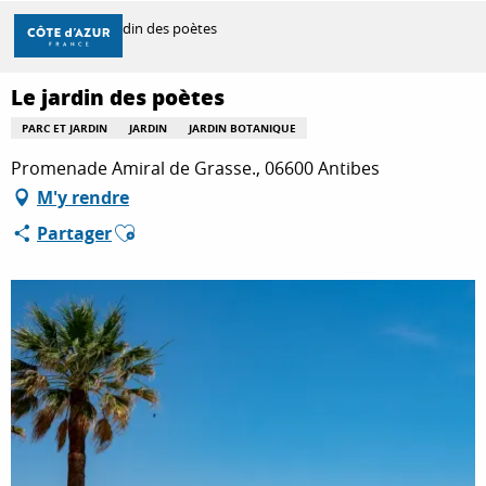
Aller
Accueil
Le jardin des poètes
au
contenu
principal
Le jardin des poètes
DÉCOUVRIR
PARC ET JARDIN
JARDIN
JARDIN BOTANIQUE
Promenade Amiral de Grasse., 06600 Antibes
À FAIRE
M'y rendre
Ajouter aux favoris
Partager
SÉJOURNER