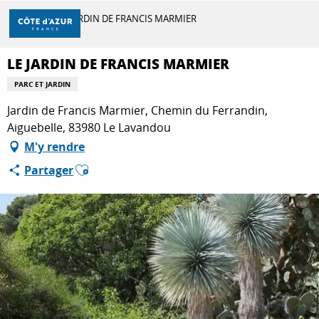
Aller
Accueil
LE JARDIN DE FRANCIS MARMIER
au
contenu
principal
LE JARDIN DE FRANCIS MARMIER
DÉCOUVRIR
PARC ET JARDIN
Jardin de Francis Marmier, Chemin du Ferrandin,
À FAIRE
Aiguebelle, 83980 Le Lavandou
M'y rendre
Ajouter aux favoris
Partager
SÉJOURNER