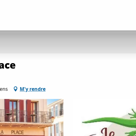
lace
gens
M'y rendre