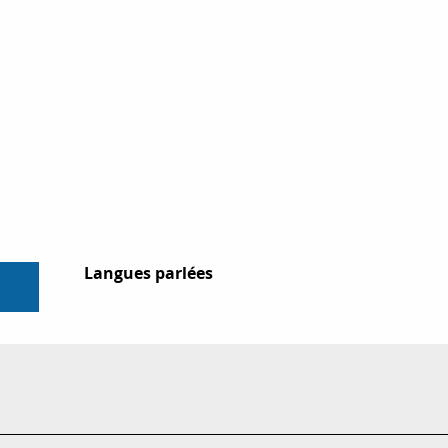
Langues parlées
Langues parlées