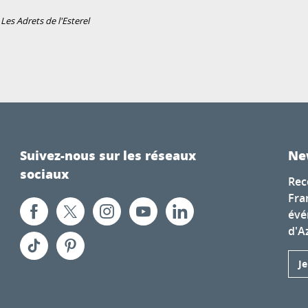
es Adrets de l'Esterel
Suivez-nous sur les réseaux
Ne
sociaux
Rec
Fra
évé
d'A
J