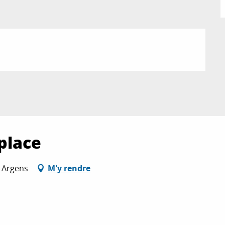
place
r-Argens
M'y rendre