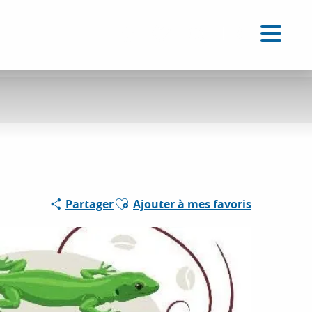
FR
Accessibilité
Recherche
Voir les favoris
Ajouter aux favoris
Partager
Ajouter à mes favoris