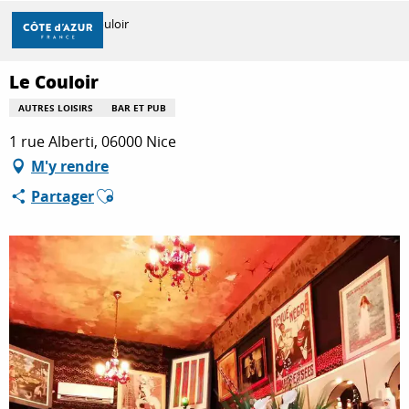
Aller
Accueil
Le Couloir
au
contenu
principal
Le Couloir
DÉCOUVRIR
AUTRES LOISIRS
BAR ET PUB
1 rue Alberti, 06000 Nice
À FAIRE
M'y rendre
Ajouter aux favoris
Partager
SÉJOURNER