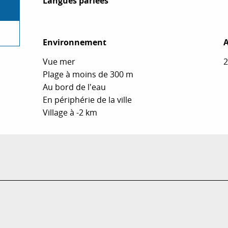
Langues parlées
Langues parlées
Environnement
Environnement
A
A
Vue mer
2
Plage à moins de 300 m
Au bord de l'eau
En périphérie de la ville
Village à -2 km