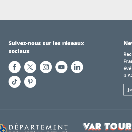
Suivez-nous sur les réseaux
Ne
sociaux
Rec
Fra
évé
d'A
J