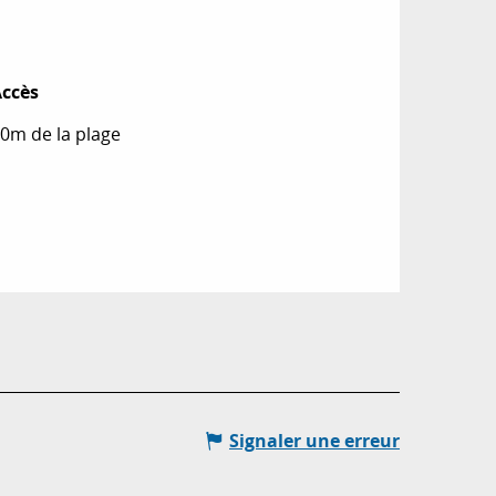
ccès
ccès
0m de la plage
Signaler une erreur