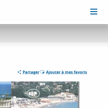
FR
Accessibilité
Recherche
Voir les favoris
Ajouter aux favoris
Partager
Ajouter à mes favoris