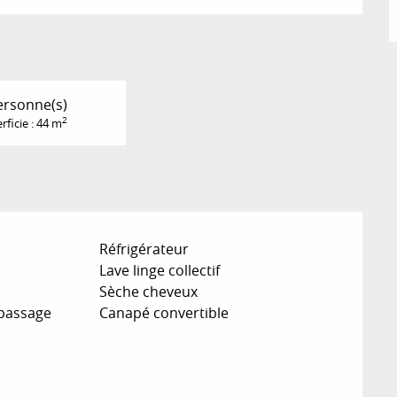
ersonne(s)
2
rficie : 44 m
Réfrigérateur
Lave linge collectif
Sèche cheveux
epassage
Canapé convertible