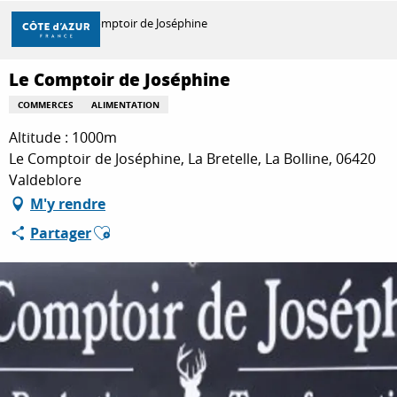
Aller
Accueil
Le Comptoir de Joséphine
au
contenu
principal
Le Comptoir de Joséphine
DÉCOUVRIR
COMMERCES
ALIMENTATION
Altitude : 1000m
À FAIRE
Le Comptoir de Joséphine, La Bretelle, La Bolline, 06420
Valdeblore
M'y rendre
SÉJOURNER
Ajouter aux favoris
Partager