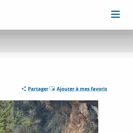
FR
Accessibilité
Recherche
Voir les favoris
Ajouter aux favoris
Partager
Ajouter à mes favoris