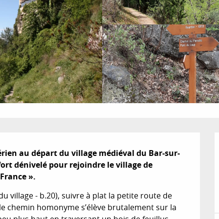
érien au départ du village médiéval du Bar-sur-
rt dénivelé pour rejoindre le village de 
 France ».
 village - b.20), suivre à plat la petite route de 
 le chemin homonyme s’élève brutalement sur la 
eu plus haut en traversant un bois de feuillus 