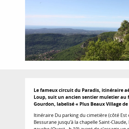
Description
Le fameux circuit du Paradis, itinéraire a
Loup, suit un ancien sentier muletier au fo
Gourdon, labelisé « Plus Beaux Village de
Itinéraire Du parking du cimetière (côté Est du
Bessurane jusqu’à la chapelle Saint-Claude,
gauche (Ouest - b.19) avant de s’assagir un p