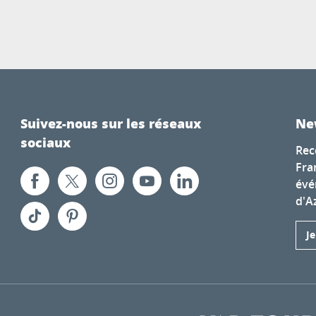
Suivez-nous sur les réseaux
Ne
sociaux
Rec
Fra
évé
d'A
J