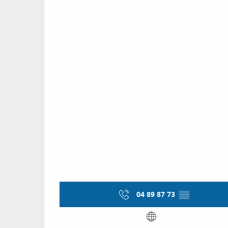
04 89 87 73
▒▒