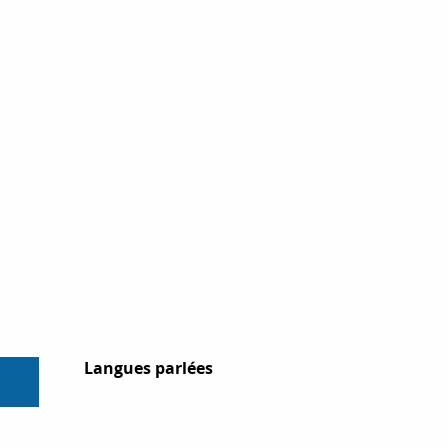
Langues parlées
Langues parlées