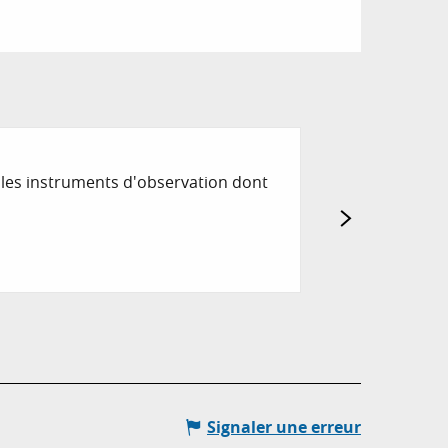
BUREAU D'IN
 les instruments d'observation dont
Nid d'aigle de la
Gourdon
Signaler une erreur