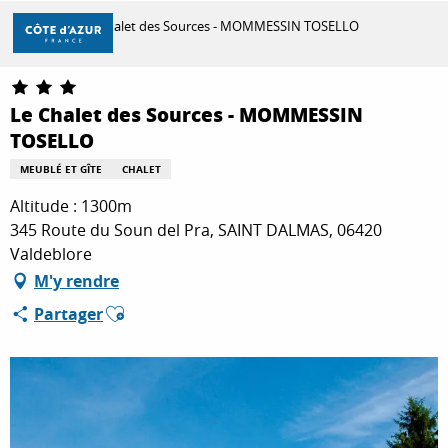
Aller
Accueil
Le Chalet des Sources - MOMMESSIN TOSELLO
au
contenu
principal
DÉCOUVRIR
Le Chalet des Sources - MOMMESSIN
TOSELLO
À FAIRE
MEUBLÉ ET GÎTE
CHALET
Altitude : 1300m
345 Route du Soun del Pra, SAINT DALMAS, 06420
SÉJOURNER
Valdeblore
M'y rendre
Ajouter aux favoris
Partager