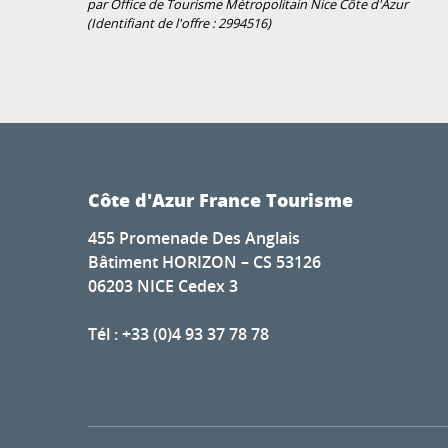
par Office de Tourisme Métropolitain Nice Côte d'Azur
(Identifiant de l'offre :
2994516
)
Côte d'Azur France Tourisme
455 Promenade Des Anglais
Bâtiment HORIZON – CS 53126
06203 NICE Cedex 3
Tél : +33 (0)4 93 37 78 78