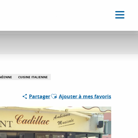
FR
Accessibilité
Recherche
Voir les favoris
ANÉENNE
CUISINE ITALIENNE
Ajouter aux favoris
Partager
Ajouter à mes favoris