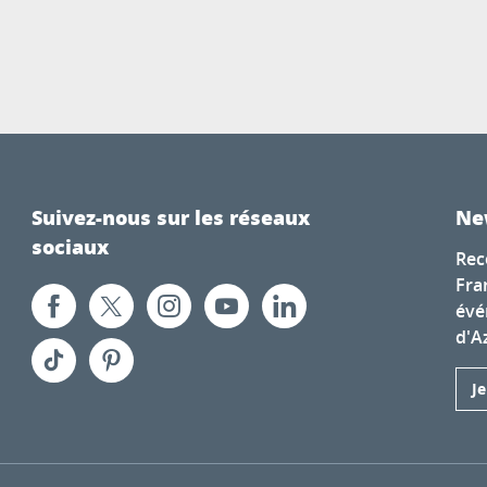
Suivez-nous sur les réseaux
Ne
sociaux
Rec
Fra
évé
d'A
J