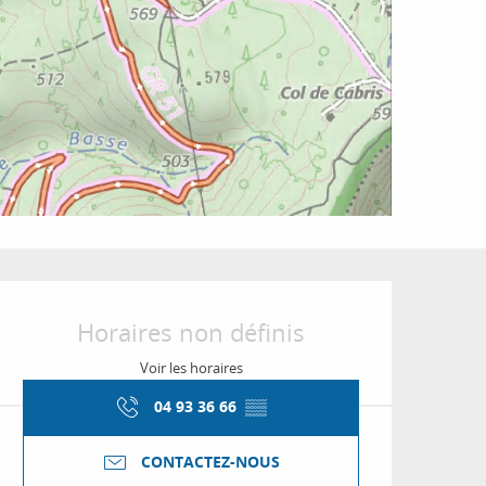
Ouverture et coordon
Horaires non définis
Voir les horaires
04 93 36 66
▒▒
CONTACTEZ-NOUS