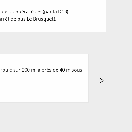
de ou Spéracèdes (par la D13)
rrêt de bus Le Brusquet).
Réservable
BRASSERIE DE
déroule sur 200 m, à près de 40 m sous
Brasserie située s
Saint-Cézaire-sur-S