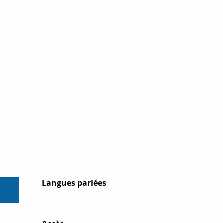
Langues parlées
Langues parlées