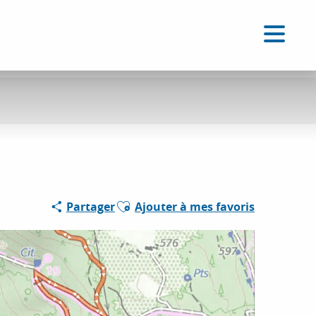
FR
Accessibilité
Recherche
Voir les favoris
Ajouter aux favoris
Partager
Ajouter à mes favoris