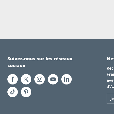
Suivez-nous sur les réseaux
Ne
sociaux
Rec
Fra
évé
d'A
J