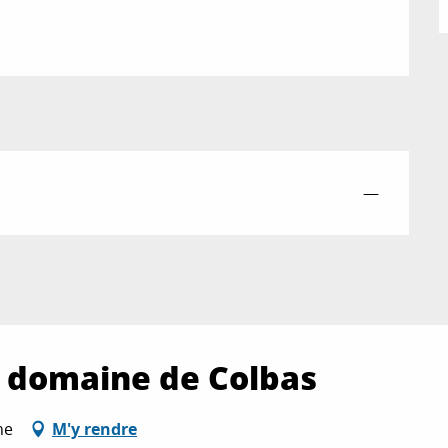
—
e domaine de Colbas
ne
M'y rendre