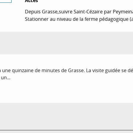
Accès
Accès
Depuis Grasse,suivre Saint-Cézaire par Peymeina
Stationner au niveau de la ferme pédagogique (a
e à une quinzaine de minutes de Grasse. La visite guidée se 
un...