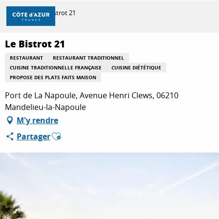
Aller
Accueil
Le Bistrot 21
au
contenu
principal
Le Bistrot 21
DÉCOUVRIR
RESTAURANT
RESTAURANT TRADITIONNEL
CUISINE TRADITIONNELLE FRANÇAISE
CUISINE DIÉTÉTIQUE
PROPOSE DES PLATS FAITS MAISON
À FAIRE
Port de La Napoule, Avenue Henri Clews, 06210
Mandelieu-la-Napoule
M'y rendre
SÉJOURNER
Ajouter aux favoris
Partager