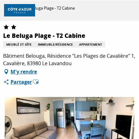
Aller
Accueil
Le Beluga Plage - T2 Cabine
au
contenu
principal
DÉCOUVRIR
Le Beluga Plage - T2 Cabine
MEUBLÉ ET GÎTE
IMMEUBLE/RÉSIDENCE
APPARTEMENT
À FAIRE
Bâtiment Belouga, Résidence "Les Plages de Cavalière" 1,
Cavalière, 83980 Le Lavandou
M'y rendre
SÉJOURNER
Ajouter aux favoris
Partager