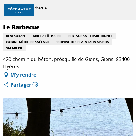
Aller
Accueil
Le Barbecue
au
contenu
principal
Le Barbecue
DÉCOUVRIR
RESTAURANT
GRILL / RÔTISSERIE
RESTAURANT TRADITIONNEL
CUISINE MÉDITERRANÉENNE
PROPOSE DES PLATS FAITS MAISON
SALADERIE
À FAIRE
420 chemin du béton, présqu'île de Giens, Giens, 83400
Hyères
M'y rendre
SÉJOURNER
Ajouter aux favoris
Partager