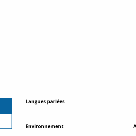
Langues parlées
Langues parlées
Environnement
Environnement
A
A