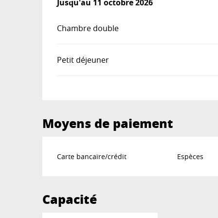
Du
Jusqu'au
2 mai 2026
11 octobre 2026
au
11 octobre 2026
Chambre double
Petit déjeuner
Moyens de paiement
Carte bancaire/crédit
Espèces
Capacité