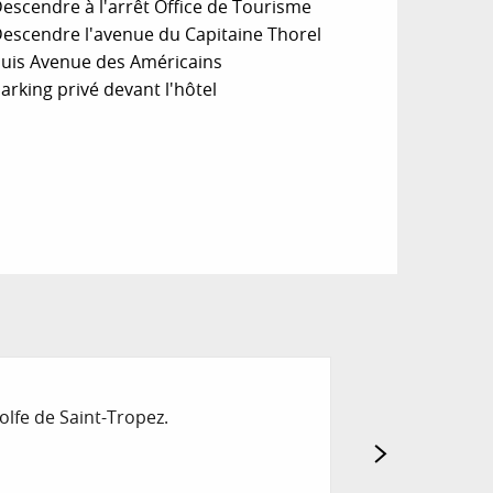
escendre à l'arrêt Office de Tourisme
escendre l'avenue du Capitaine Thorel
uis Avenue des Américains
arking privé devant l'hôtel
Réservable
POOL HOUSE
olfe de Saint-Tropez.
Ambiance fraîche 
Rayol-Canadel-sur