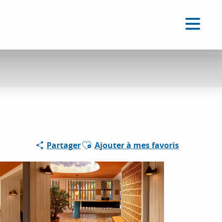
FR
Accessibilité
Recherche
Voir les favoris
Ajouter aux favoris
Partager
Ajouter à mes favoris